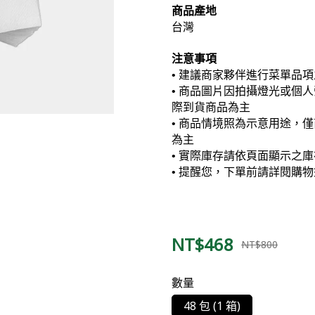
商品產地
台灣
注意事項
• 建議商家夥伴進行菜單品
• 商品圖片因拍攝燈光或個
際到貨商品為主
• 商品情境照為示意用途，
為主
• 實際庫存請依頁面顯示之
• 提醒您，下單前請詳閱購
NT$468
NT$800
數量
48 包 (1 箱)