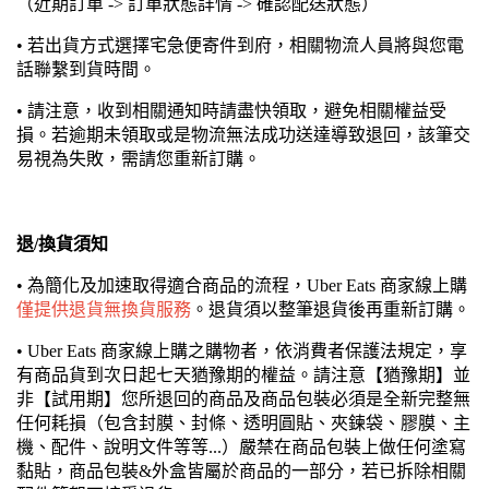
（近期訂單 -> 訂單狀態詳情 -> 確認配送狀態）
• 若出貨方式選擇宅急便寄件到府，相關物流人員將與您電
話聯繫到貨時間。
• 請注意，收到相關通知時請盡快領取，避免相關權益受
損。若逾期未領取或是物流無法成功送達導致退回，該筆交
易視為失敗，需請您重新訂購。
退/換貨須知
• 為簡化及加速取得適合商品的流程，Uber Eats 商家線上購
僅提供退貨無換貨服務
。退貨須以整筆退貨後再重新訂購。
• Uber Eats 商家線上購之購物者，依消費者保護法規定，享
有商品貨到次日起七天猶豫期的權益。請注意【猶豫期】並
非【試用期】您所退回的商品及商品包裝必須是全新完整無
任何耗損（包含封膜、封條、透明圓貼、夾鍊袋、膠膜、主
機、配件、說明文件等等...）嚴禁在商品包裝上做任何塗寫
黏貼，商品包裝&外盒皆屬於商品的一部分，若已拆除相關