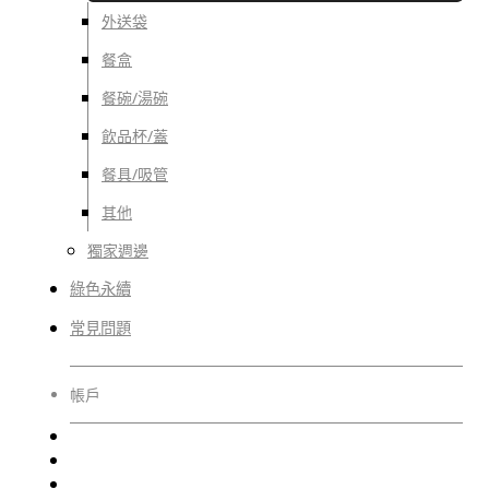
外送袋
餐盒
餐碗/湯碗
飲品杯/蓋
餐具/吸管
其他
獨家週邊
綠色永續
常見問題
帳戶