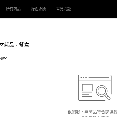
所有商品
綠色永續
常見問題
材耗品 - 餐盒
排序
很抱歉，無商品符合篩選